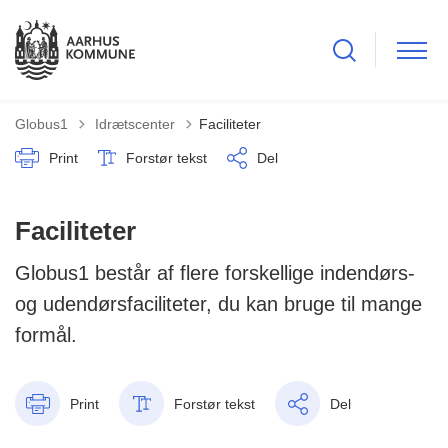
Tilbage til
Globus1
Idrætscenter
Faciliteter
Print
Forstør tekst
Del
Faciliteter
Globus1 består af flere forskellige indendørs-
og udendørsfaciliteter, du kan bruge til mange
formål.
Print
Forstør tekst
Del